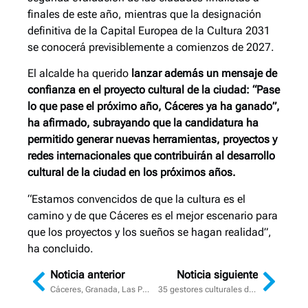
finales de este año, mientras que la designación
definitiva de la Capital Europea de la Cultura 2031
se conocerá previsiblemente a comienzos de 2027.
El alcalde ha querido
lanzar además un mensaje de
confianza en el proyecto cultural de la ciudad: “Pase
lo que pase el próximo año, Cáceres ya ha ganado”,
ha afirmado, subrayando que la candidatura ha
permitido generar nuevas herramientas, proyectos y
redes internacionales que contribuirán al desarrollo
cultural de la ciudad en los próximos años.
“Estamos convencidos de que la cultura es el
camino y de que Cáceres es el mejor escenario para
que los proyectos y los sueños se hagan realidad”,
ha concluido.
Noticia anterior
Noticia siguiente
Cáceres, Granada, Las Palmas de Gran Canaria y Oviedo son las ciudades españolas que participarán en la selección final para convertirse en Capital Europea de la Cultura 2031
35 gestores culturales de 18 países participan desde hoy en Cáceres en el Innovation Summit junto a entidades locales