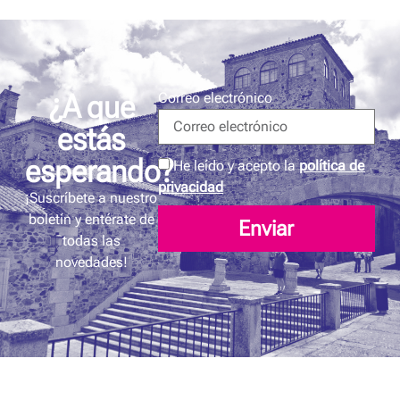
¿A que
Correo electrónico
estás
esperando?
He leído y acepto la
política de
privacidad
¡Suscríbete a nuestro
boletín y entérate de
Enviar
todas las
novedades!