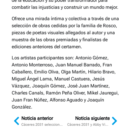
de la educación y su poder transformador para
combatir las injusticias y construir un mundo mejor.
Ofrece una mirada íntima y colectiva a través de una
selección de obras cedidas por la familia de Rosco,
piezas de poetas visuales allegados al autor y una
muestra de las obras premiadas y finalistas de
ediciones anteriores del certamen.
Los artistas participantes son: Antonio Gómez,
Antonio Monterroso, Juan Manuel Barrado, Fran
Caballero, Emilio Oliva, Olga Martín, Hilario Bravo,
Miguel Ángel Lama, Manuel Castuera, Jesús
Vázquez, Joaquín Gómez, José Juan Martínez,
Charles Canals, Ramón Peña Oliver, Mikel Jauregui,
Juan Fran Núñez, Alfonso Aguado y Joaquín
González.
Noticia anterior
Noticia siguiente
Cáceres 2031 selecciona a los artistas participantes en su programa ‘Rural Labs’ tras recibir 145 propuestas de 54 países
Cáceres 2031 y Abby Violín proyectan el patrimonio extremeño con un vídeo inspirado en ‘Juego de Tronos’