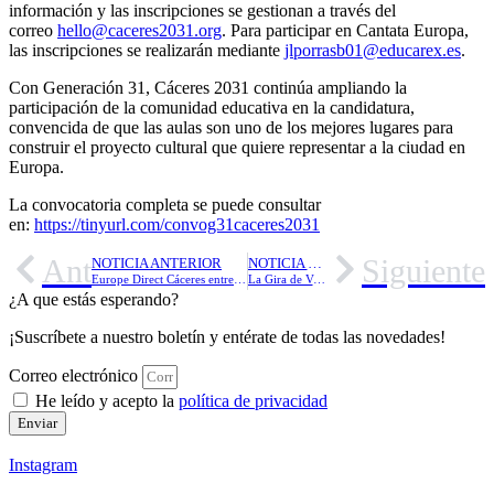
información y las inscripciones se gestionan a través del
correo
hello@caceres2031.org
. Para participar en Cantata Europa,
las inscripciones se realizarán mediante
jlporrasb01@educarex.es
.
Con Generación 31, Cáceres 2031 continúa ampliando la
participación de la comunidad educativa en la candidatura,
convencida de que las aulas son uno de los mejores lugares para
construir el proyecto cultural que quiere representar a la ciudad en
Europa.
La convocatoria completa se puede consultar
en:
https://tinyurl.com/convog31caceres2031
Ant
Siguiente
NOTICIA ANTERIOR
NOTICIA SIGUIENTE
Europe Direct Cáceres entrega los premios de sus concursos «El futuro de Europa» y reconoce el talento creativo en torno a los valores europeos
La Gira de Verano de Cadena Dial y los 40 Summer Live llenarán de música de la Plaza Mayor este domingo 5 y el jueves 9
¿A que estás esperando?
¡Suscríbete a nuestro boletín y entérate de todas las novedades!
Correo electrónico
He leído y acepto la
política de privacidad
Enviar
Instagram