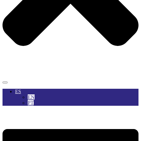
ES
EN
PT