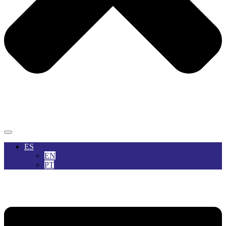
ES
EN
PT