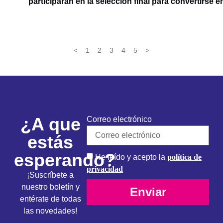
participarán en la selección final para convertirse 
<
1
2
3
4
5
>
¿A que
Correo electrónico
estás
esperando?
He leído y acepto la
política de
privacidad
¡Suscríbete a
nuestro boletín y
Enviar
entérate de todas
las novedades!