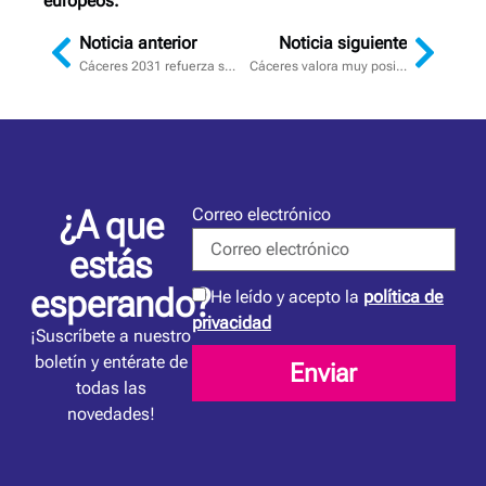
europeos.
Noticia anterior
Noticia siguiente
Cáceres 2031 refuerza sus alianzas con Europa del Este a través de Rumanía y consolida su dimensión europea
Cáceres valora muy positivamente su participación en la EFA Summit y presenta su candidatura para acoger el congreso en 2031
¿A que
Correo electrónico
estás
esperando?
He leído y acepto la
política de
privacidad
¡Suscríbete a nuestro
boletín y entérate de
Enviar
todas las
novedades!