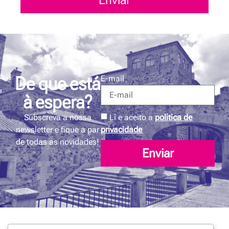
Enviar
De que está
E-mail
à espera?
Li e aceito a
política de
Subscreva a nossa
privacidade
newsletter e fique a par
de todas as novidades!
Enviar