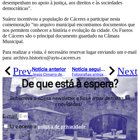
desempenham no apoio à justiça, aos direitos e às sociedades
democráticas”.
Suárez incentivou a população de Cáceres a participar nesta
comemoração “no arquivo municipal encontramos documentos que
nos permitem conhecer a história e evolução da cidade. Os Fueros
de Cáceres são o principal documento guardado na Câmara
Municipal.
Para realizar a visita, é necessário reservar lugar enviando um e-mail
para: archivo.historico@ayto-caceres.es
Prev
Next
Notícia anterior
Notícia seguinte
Jesús Cimarro demonstra o seu apoio à candidatura de Cáceres 2031 durante a cerimónia de entrega dos Prémios Max
Fotografias antigas de Cáceres lançam portal digital de acesso público
De que está à espera?
Subscreva a nossa newsletter e fique a par de todas as
novidades!
E-mail
Li e aceito a
política de privacidade