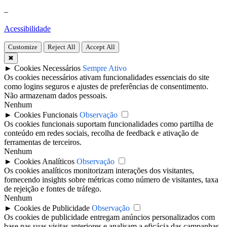
–
Acessibilidade
Customize
Reject All
Accept All
✖
►
Cookies Necessários
Sempre Ativo
Os cookies necessários ativam funcionalidades essenciais do site
como logins seguros e ajustes de preferências de consentimento.
Não armazenam dados pessoais.
Nenhum
►
Cookies Funcionais
Observação
Os cookies funcionais suportam funcionalidades como partilha de
conteúdo em redes sociais, recolha de feedback e ativação de
ferramentas de terceiros.
Nenhum
►
Cookies Analíticos
Observação
Os cookies analíticos monitorizam interações dos visitantes,
fornecendo insights sobre métricas como número de visitantes, taxa
de rejeição e fontes de tráfego.
Nenhum
►
Cookies de Publicidade
Observação
Os cookies de publicidade entregam anúncios personalizados com
base nas suas visitas anteriores e analisam a eficácia das campanhas